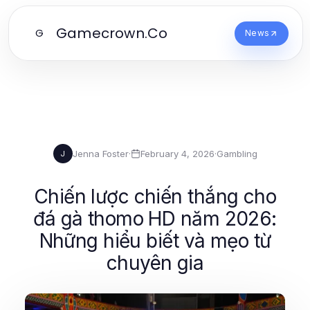
Gamecrown.Co
G
News
Jenna Foster
·
February 4, 2026
·
Gambling
J
Chiến lược chiến thắng cho
đá gà thomo HD năm 2026:
Những hiểu biết và mẹo từ
chuyên gia