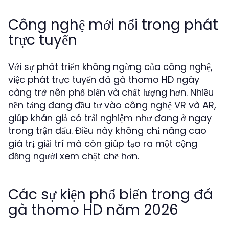
Công nghệ mới nổi trong phát
trực tuyến
Với sự phát triển không ngừng của công nghệ,
việc phát trực tuyến đá gà thomo HD ngày
càng trở nên phổ biến và chất lượng hơn. Nhiều
nền tảng đang đầu tư vào công nghệ VR và AR,
giúp khán giả có trải nghiệm như đang ở ngay
trong trận đấu. Điều này không chỉ nâng cao
giá trị giải trí mà còn giúp tạo ra một cộng
đồng người xem chặt chẽ hơn.
Các sự kiện phổ biến trong đá
gà thomo HD năm 2026