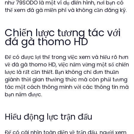
như 79SODO là một ví dụ điển hình, nơi bạn có
thể xem đá gà miễn phí và không cần đăng ký.
Chiến lược tương tác với
đá gà thomo HD
Để có được lợi thế trong việc xem và hiểu rõ hơn
về đá gà thomo HD, việc nắm vững một số chiến
lược là rất cần thiết. Bạn không chỉ đơn thuần
giành thời gian thưởng thức mà còn phải tương
tác một cách thông minh với các thông tin mà
bạn nắm được.
Hiểu động lực trận đấu
Để có cái nhìn toàn diện về trận đấu, người xem