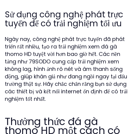
Sử dụng công nghệ phát trực
tuyến để có trải nghiệm tối ưu
Ngày nay, công nghệ phát trực tuyến đã phát
triển rất nhiều, tạo ra trải nghiệm xem đá gà
thomo HD tuyệt vời hơn bao giờ hết. Các nền
tảng như 79SODO cung cấp trải nghiệm xem
không lag, hình ảnh rõ nét và âm thanh sống
động, giúp khán giả như đang ngồi ngay tại đấu
trường thật sự. Hãy chắc chắn rằng bạn sử dụng
các thiết bị và kết nối internet ổn định để có trải
nghiệm tốt nhất.
Thưởng thức đá gà
thomo HD một cách có