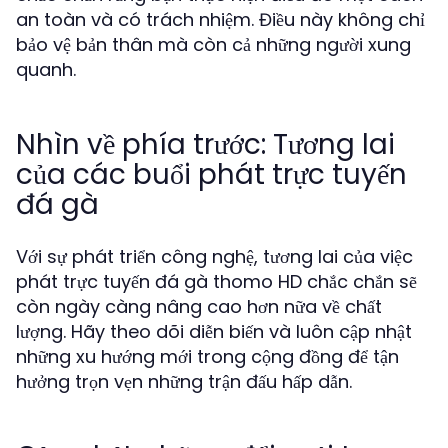
an toàn và có trách nhiệm. Điều này không chỉ
bảo vệ bản thân mà còn cả những người xung
quanh.
Nhìn về phía trước: Tương lai
của các buổi phát trực tuyến
đá gà
Với sự phát triển công nghệ, tương lai của việc
phát trực tuyến đá gà thomo HD chắc chắn sẽ
còn ngày càng nâng cao hơn nữa về chất
lượng. Hãy theo dõi diễn biến và luôn cập nhật
những xu hướng mới trong cộng đồng để tận
hưởng trọn vẹn những trận đấu hấp dẫn.