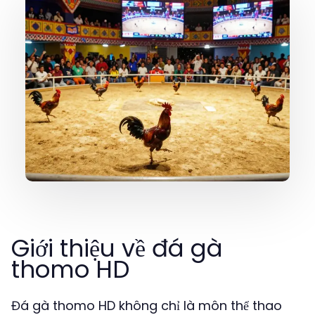
Giới thiệu về đá gà
thomo HD
Đá gà thomo HD không chỉ là môn thể thao