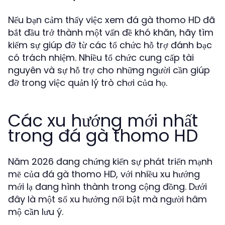
Nếu bạn cảm thấy việc xem đá gà thomo HD đã
bắt đầu trở thành một vấn đề khó khăn, hãy tìm
kiếm sự giúp đỡ từ các tổ chức hỗ trợ đánh bạc
có trách nhiệm. Nhiều tổ chức cung cấp tài
nguyên và sự hỗ trợ cho những người cần giúp
đỡ trong việc quản lý trò chơi của họ.
Các xu hướng mới nhất
trong đá gà thomo HD
Năm 2026 đang chứng kiến sự phát triển mạnh
mẽ của đá gà thomo HD, với nhiều xu hướng
mới lạ đang hình thành trong cộng đồng. Dưới
đây là một số xu hướng nổi bật mà người hâm
mộ cần lưu ý.