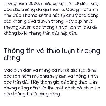
Trong năm 2026, nhiều sự kiện lớn sẽ diễn ra tại
các đấu trường đá gà thomo. Các giải đấu lớn
như Cúp Thomo sẽ thu hút sự chú ý của đông
đảo khán giả và truyền thông. Hãy cập nhật
thường xuyên các thông tin và lịch thi đấu để
không bỏ lỡ những trận đấu hấp dẫn.
Thông tin và thảo luận từ cộng
đồng
Các diễn đàn và mạng xã hội sẽ tiếp tục là nơi
các fan hâm mộ chia sẻ ý kiến và thông tin về
các trận đấu. Hãy tham gia để cùng thảo luận,
nhưng cũng nên tiếp thu một cách có chọn lọc
các thông tin từ cộng đồng.