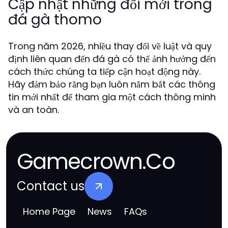
Cập nhật những đổi mới trong
đá gà thomo
Trong năm 2026, nhiều thay đổi về luật và quy
định liên quan đến đá gà có thể ảnh hưởng đến
cách thức chúng ta tiếp cận hoạt động này.
Hãy đảm bảo rằng bạn luôn nắm bắt các thông
tin mới nhất để tham gia một cách thông minh
và an toàn.
Gamecrown.Co
Contact us
Home Page
News
FAQs