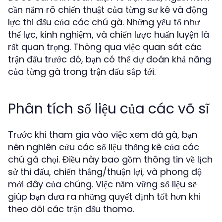
cần nắm rõ chiến thuật của từng sư kê và động
lực thi đấu của các chú gà. Những yếu tố như
thể lực, kinh nghiệm, và chiến lược huấn luyện là
rất quan trọng. Thông qua việc quan sát các
trận đấu trước đó, bạn có thể dự đoán khả năng
của từng gà trong trận đấu sắp tới.
Phân tích số liệu của các võ sĩ
Trước khi tham gia vào việc xem đá gà, bạn
nên nghiên cứu các số liệu thống kê của các
chú gà chọi. Điều này bao gồm thông tin về lịch
sử thi đấu, chiến thắng/thuận lợi, và phong độ
mới đây của chúng. Việc nắm vững số liệu sẽ
giúp bạn đưa ra những quyết định tốt hơn khi
theo dõi các trận đấu thomo.